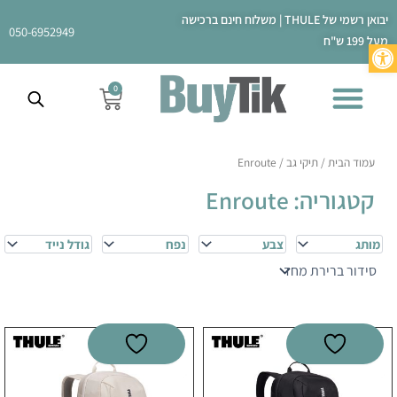
ילוג
יבואן רשמי של THULE | משלוח חינם ברכישה
תוכן
050-6952949
מעל 199 ש"ח
פתח סרגל נגישות
0
עגלת
קניות
עמוד הבית
/
תיקי גב
/ Enroute
קטגוריה: Enroute
מותג
צבע
נפח
גודל נייד