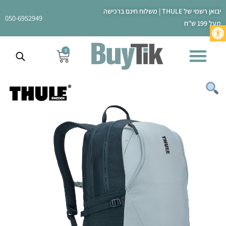
ילוג
יבואן רשמי של THULE | משלוח חינם ברכישה
תוכן
050-6952949
מעל 199 ש"ח
פתח סרגל נגישות
0
עגלת
קניות