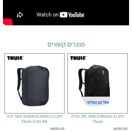
מוצרים קשורים
אזל מן המלאי
תיק גב EnRoute שחור 30L מבית
תיק גב/נסיעות Subterra אפור כהה
Thule
40L מבית Thule
₪
890.00
₪
599.00