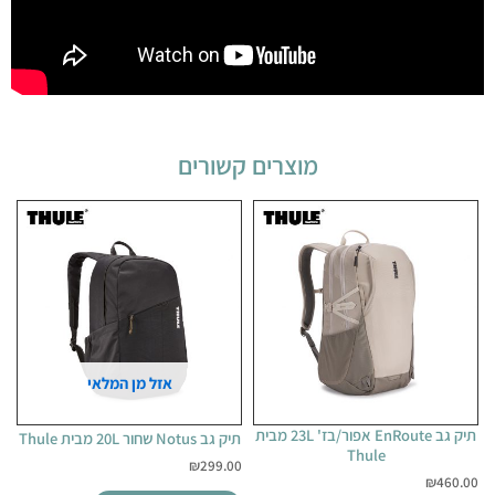
מוצרים קשורים
אזל מן המלאי
תיק גב EnRoute אפור/בז' 23L מבית
תיק גב Notus שחור 20L מבית Thule
Thule
₪
299.00
₪
460.00