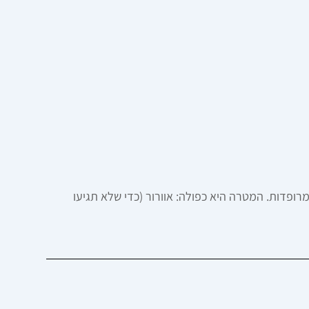
י 20 דקות של הליכה. מערכות הגב של Thule עשויות מחומרים נושמים ורצועות EVA מחוררות ומרופדות. המטרה היא כפולה: אוורור (כדי שלא תגיעו