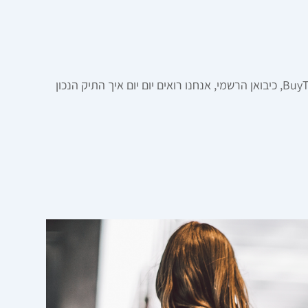
מותג THULE השוודי, אותו אתם אולי מכירים מגגות הרכבים בכביש, מביא את אותה הנדסת אנוש קפדנית לעולם תיקי הגב. ב-BuyTik, כיבואן הרשמי, אנחנו רואים יום יום איך התיק הנכון