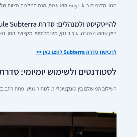
מגוון הדגמים ב-BuyTik הוא עצום, הנה המלצות הצוות שלנו לפי צורך:
להייטקיסט ולמנהלים: סדרת Thule Subterra
תיק שהוא הצהרה. עיצוב נקי, מינימליסטי ומקצועי. המון ת
לרכישת סדרת Subterra לחצו כאן >>
לסטודנטים ולשימוש יומיומי: סדרת hule EnRoute
השילוב המושלם בין פונקציונליות למחיר נגיש. פתח רחב בצורת L לגישה נוחה, עיצוב ספורטיבי ומקום ללפטופ