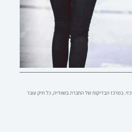
בדק מה יקרה לו אם הוא יפול מהשולחן כשהלפטופ בפנים. ב-Thule, זה הסיפור המרכזי. במרכז הבדיקות של החברה בשוודיה, כל תיק עובר