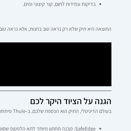
בדיקות עמידות לחום, קור קיצוני ומים.
התוצאה היא תיק שלא רק נראה טוב בחנות, אלא נראה טוב גם אחרי 5 שנים של שימו
הגנה על הציוד היקר לכם
בעולם הדיגיטלי, התיק הוא הכספת שלכם. ב-Thule פיתחו פטנטים ייחודיים להגנה על אלקטרוניקה:
SafeEdge: מבנה תחתון מיוחד לתא הלפטופ שסופג זעזועים אם הנחתם את התיק חזק מדי על הרצפה.