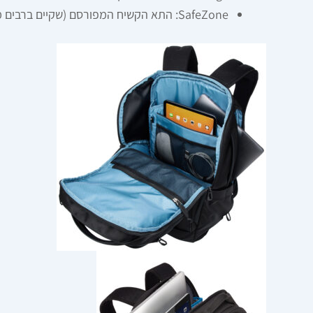
SafeZone: התא הקשיח המפורסם (שקיים ברבים מהדגמים) – מעין "קופסה" מוגנת בתוך התיק עבור משקפי שמש או טלפון, שמונעת מהם להימחץ גם אם התיק דחוס לגמרי.