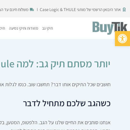
ילוג
אתר היבואן הרשמי של מותגי Case Logic & THULE
משלוח חינם עד הבית 
תוכן
תיקי גב
מזוודות ותיקי נסיעה
תיקי
פתח סרגל נגישות
יותר מסתם תיק גב: למה Thule הוא ההשקעה הכי טובה שתעשו לגב (ולציוד) שלכם?
חושבים שכל התיקים אותו דבר? תחשבו שוב. כנסו לגלות את הטכנולוגיה השוודית מאחורי תיקי הגב של LE
כשהגב שלכם מתחיל לדבר
אנחנו סוחבים את החיים שלנו על הגב. הלפטופ, המטען, בק