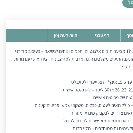
סל
וסף
דף טכני
חוות דעת (0)
סדרת EnRoute של Thule מציעה תיקים אלגנטיים, חכמים ונוחים לנשיאה – בעיצוב מודרני
ונים. התיקים משלבים הגנה מרבית למחשב נייד וציוד אישי עם נוחות
 מוקפד.
 לטאבלט
וח של פריטים אישיים
 כולל תאים לעטים, כבלים, משקפי שמש ופריטים קטנים
ותאים צדדיים לבקבוק מים או מטריה
ים ארגונומיות + אפשרות לחיבור לטרולי
לעיתים גם ממוחזרים – תלוי בדגם