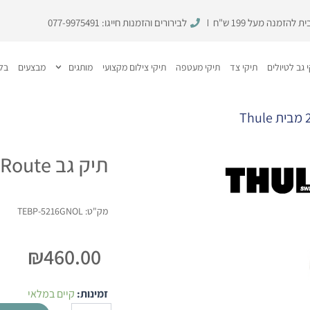
להזמנה מעל 199 ש"ח
לבירורים והזמנות חייגו:
077-9975491
 גב לטיולים
תיקי צד
תיקי מעטפה
תיקי צילום מקצועי
מותגים
מבצעים
בלו
תיק גב EnRoute ירוק 23L מבית Thule
מק"ט: TEBP-5216GNOL
₪
460.00
כמות
זמינות:
קיים במלאי
של