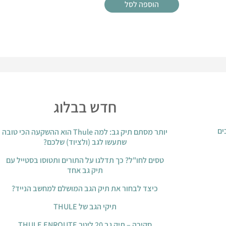
הוספה לסל
חדש בבלוג
ים
יותר מסתם תיק גב: למה Thule הוא ההשקעה הכי טובה
שתעשו לגב (ולציוד) שלכם?
טסים לחו"ל? כך תדלגו על התורים ותטוסו בסטייל עם
תיק גב אחד
כיצד לבחור את תיק הגב המושלם למחשב הנייד?
תיקי הגב של THULE
סקירה – תיק גב 20 ליטר THULE ENROUTE