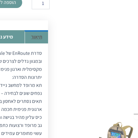
הוספה ל
תיק
גב
EnRoute
ירוק
23L
מבית
תיאור
מידע נ
Thule
ובמגוון גדלים לצרכים ש
מקסימלית וארגון פנימי
יתרונות הסדרה:
תא מרופד למחשב נייד עד 15.6 אינץ' + תא ייעודי
נפחים שונים לבחירה – 21, 23, 26 או 30 ליטר – להתאמה אישית
תאים נסתרים לאחסון בט
ארגונית פנימית חכמה –
כיס עליון מהיר בגישה 
גב מרופד ורצועות כתפי
עשוי מחומרים עמידים ו