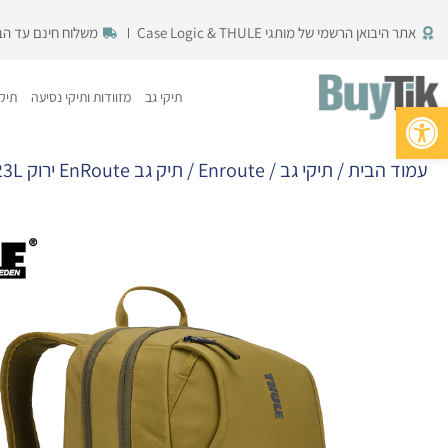
ילוג
אתר היבואן הרשמי של מותגי Case Logic & THULE
משלוח חינם עד הבית 
תוכן
תיקי גב
מזוודות ותיקי נסיעה
תיקי
פתח סרגל נגישות
עמוד הבית
/
תיקי גב
/
Enroute
/ תיק גב EnRoute ירוק 23L מבית Thule