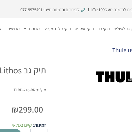
להזמנה מעל 199 ש"ח
לבירורים והזמנות חייגו:
077-9975491
 גב לטיולים
תיקי צד
תיקי מעטפה
תיקי צילום מקצועי
מותגים
מבצעים
בלו
תיק גב Lithos חום 20L מבית Thule
מק"ט: TLBP-216-BR
₪
299.00
כמות
זמינות:
קיים במלאי
של