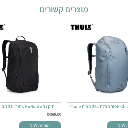
מוצרים קשורים
תיק גב EnRoute שחור 21L מבית Thule
₪
369.00
 לסל
הוספה לסל