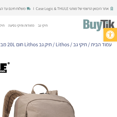
ילוג
אתר היבואן הרשמי של מותגי Case Logic & THULE
משלוח חינם עד הבית 
תוכן
תיקי גב
מזוודות ותיקי נסיעה
תיקי
פתח סרגל נגישות
עמוד הבית
/
תיקי גב
/
Lithos
/ תיק גב Lithos חום 20L מבית Thule