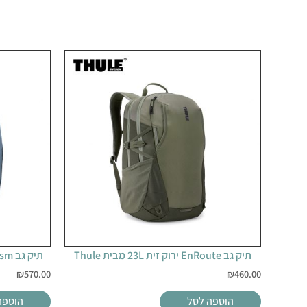
תיק גב EnRoute ירוק זית 23L מבית Thule
תיק גב Chasm אפור תכלת 26L מבית Thule
₪
570.00
₪
460.00
הוספה לסל
הוספה