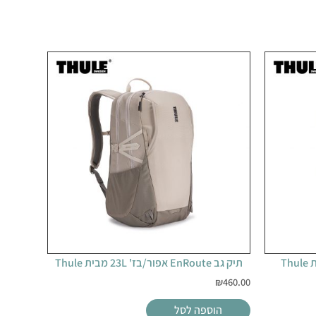
תיק גב EnRoute אפור/בז' 23L מבית Thule
₪
460.00
הוספה לסל