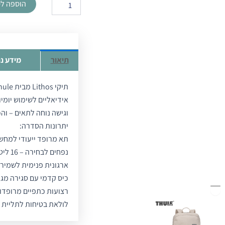
הוספה ל
תיק
גב
Lithos
חום
20L
מבית
תיאור
מידע נ
Thule
אידיאליים לשימוש יומיו
וגישה נוחה לתאים – וה
יתרונות הסדרה:
תא מרופד ייעודי למחשב נייד עד 15.6 אינץ' ול-let
נפחים לבחירה – 16 ליטר או 20 ליטר – אידיאלי ליום לימודים או עבודה
ארגונית פנימית לשמירה
כיס קדמי עם סגירה מגנ
רצועות כתפיים מרופדות
לולאת בטיחות לתליית ת