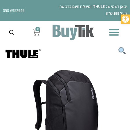
ילוג
יבואן רשמי של THULE | משלוח חינם ברכישה
תוכן
050-6952949
מעל 199 ש"ח
פתח סרגל נגישות
0
עגלת
קניות