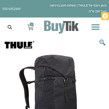
ילוג
יבואן רשמי של THULE | משלוח חינם ברכישה
תוכן
050-6952949
מעל 199 ש"ח
פתח סרגל נגישות
0
עגלת
קניות