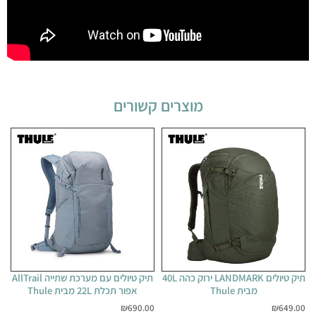
מוצרים קשורים
תיק טיולים LANDMARK ירוק כהה 40L
תיק טיולים עם מערכת שתייה AllTrail
מבית Thule
אפור תכלת 22L מבית Thule
₪
690.00
₪
649.00