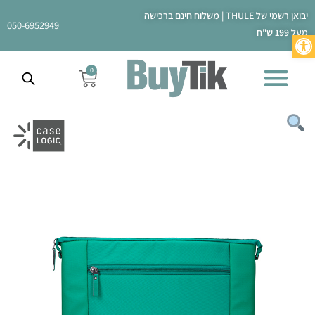
ילוג
יבואן רשמי של THULE | משלוח חינם ברכישה
תוכן
050-6952949
מעל 199 ש"ח
פתח סרגל נגישות
0
עגלת
קניות