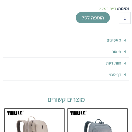
כמות
זמינות:
קיים במלאי
של
הוספה לסל
תיק
גב
NOTION
שחור
מאפיינים
25L
מבית
תיאור
Caselogic
חוות דעת
דף טכני
מוצרים קשורים