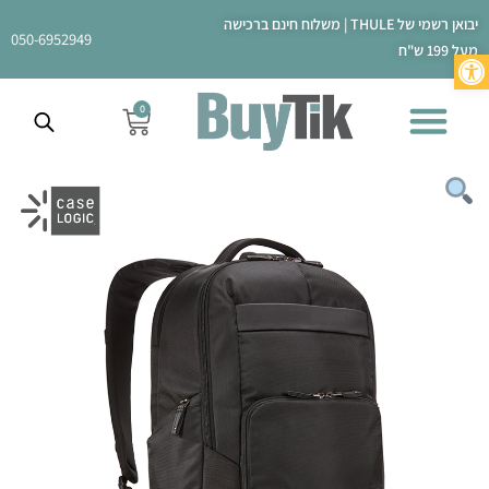
ילוג
יבואן רשמי של THULE | משלוח חינם ברכישה
תוכן
050-6952949
מעל 199 ש"ח
פתח סרגל נגישות
0
עגלת
קניות