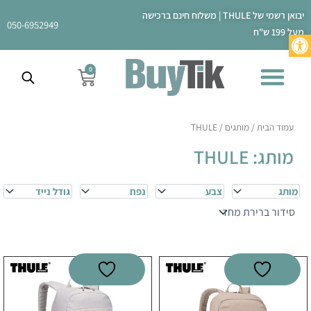
ילוג
יבואן רשמי של THULE | משלוח חינם ברכישה
תוכן
050-6952949
מעל 199 ש"ח
פתח סרגל נגישות
0
עגלת
קניות
עמוד הבית
/ מותגים / THULE
מותג: THULE
מותג
צבע
נפח
גודל נייד