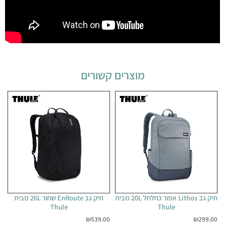
מוצרים קשורים
תיק גב Lithos אפור כחלחל 20L מבית
תיק גב EnRoute שחור 26L מבית
Thule
Thule
₪
539.00
₪
299.00