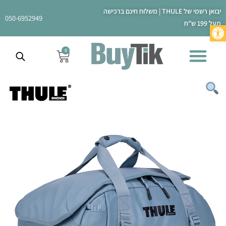
ילוג
יבואן רשמי של THULE | משלוח חינם ברכישה
תוכן
050-6952949
מעל 199 ש"ח
פתח סרגל נגישות
0
עגלת
קניות