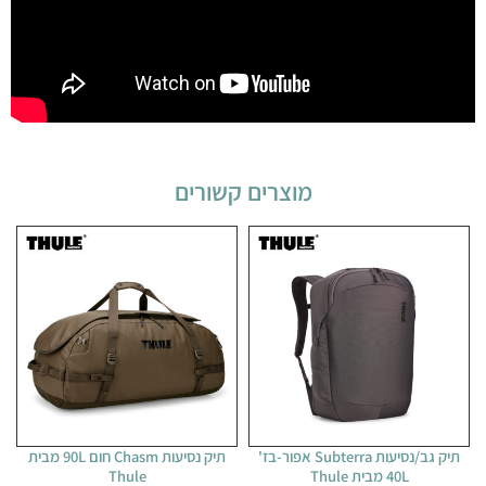
מוצרים קשורים
תיק גב/נסיעות Subterra אפור-בז'
תיק נסיעות Chasm חום 90L מבית
40L מבית Thule
Thule