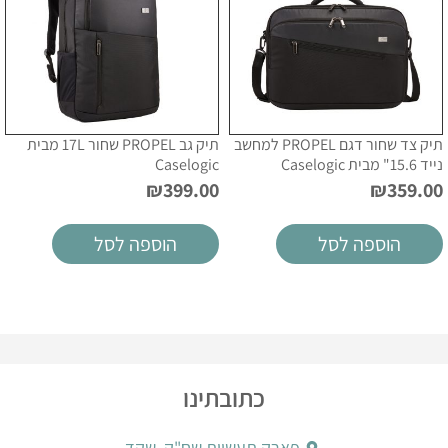
תיק צד שחור דגם PROPEL למחשב
תיק גב PROPEL שחור 17L מבית
נייד 15.6" מבית Caselogic
Caselogic
₪
399.00
₪
359.00
הוספה לסל
הוספה לסל
כתובתינו
פארק תעשיות שח"ק, שקד