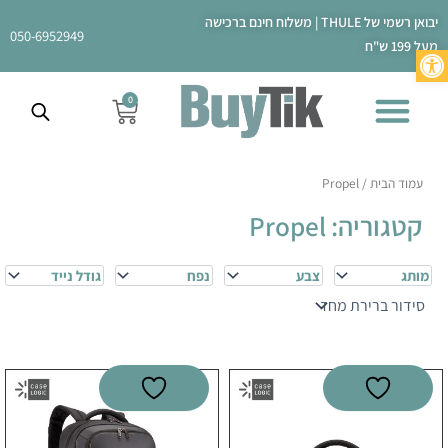
ילוג
יבואן רשמי של THULE | משלוח חינם ברכישה
תוכן
050-6952949
מעל 199 ש"ח
פתח סרגל נגישות
0
עגלת
קניות
עמוד הבית
/ Propel
קטגוריה: Propel
מותג
צבע
נפח
גודל נייד