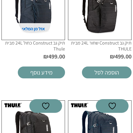
אזל מן המלאי
תיק גב Construct שחור 24L מבית
תיק גב Construct כחול 24L מבית
Thule
THULE
₪
499.00
₪
499.00
הוספה לסל
מידע נוסף