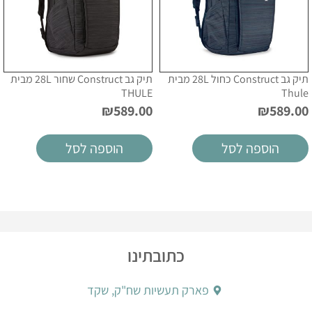
תיק גב Construct כחול 28L מבית
תיק גב Construct שחור 28L מבית
THULE
Thule
₪
589.00
₪
589.00
הוספה לסל
הוספה לסל
כתובתינו
פארק תעשיות שח"ק, שקד