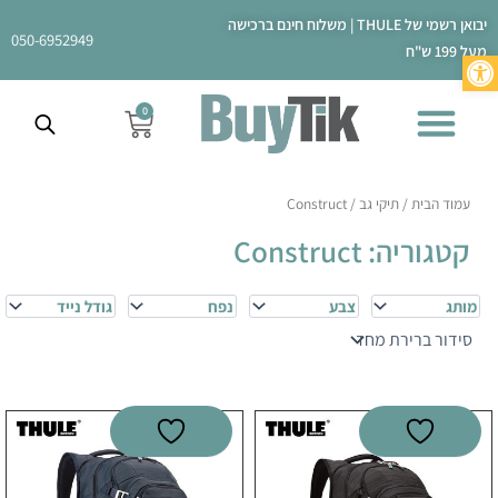
ילוג
יבואן רשמי של THULE | משלוח חינם ברכישה
תוכן
050-6952949
מעל 199 ש"ח
פתח סרגל נגישות
0
עגלת
קניות
עמוד הבית
/
תיקי גב
/ Construct
קטגוריה: Construct
מותג
צבע
נפח
גודל נייד