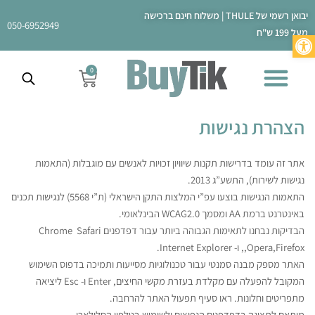
ילוג
יבואן רשמי של THULE | משלוח חינם ברכישה
תוכן
050-6952949
מעל 199 ש"ח
פתח סרגל נגישות
0
עגלת
קניות
הצהרת נגישות
אתר זה עומד בדרישות תקנות שיוויון זכויות לאנשים עם מוגבלות (התאמות
נגישות לשירות), התשע”ג 2013.
התאמות הנגישות בוצעו עפ”י המלצות התקן הישראלי (ת”י 5568) לנגישות תכנים
באינטרנט ברמת AA ומסמך WCAG2.0 הבינלאומי.
הבדיקות נבחנו לתאימות הגבוהה ביותר עבור דפדפנים Chrome Safari
,Opera,Firefox, ו- Internet Explorer.
האתר מספק מבנה סמנטי עבור טכנולוגיות מסייעות ותמיכה בדפוס השימוש
המקובל להפעלה עם מקלדת בעזרת מקשי החיצים, Enter ו- Esc ליציאה
מתפריטים וחלונות. ראו סעיף תפעול האתר להרחבה.
מותאם לתצוגה בדפדפנים הנפוצים ולשימוש בטלפון הסלולארי.