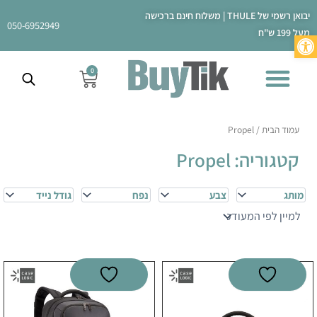
ילוג
יבואן רשמי של THULE | משלוח חינם ברכישה
תוכן
050-6952949
מעל 199 ש"ח
פתח סרגל נגישות
0
עגלת
קניות
עמוד הבית
/ Propel
קטגוריה: Propel
מותג
צבע
נפח
גודל נייד