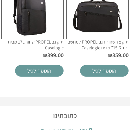
תיק צד שחור דגם PROPEL למחשב
תיק גב PROPEL שחור 17L מבית
נייד 15.6" מבית Caselogic
Caselogic
₪
399.00
₪
359.00
הוספה לסל
הוספה לסל
כתובתינו
פארק תעשיות שח"ק, שקד